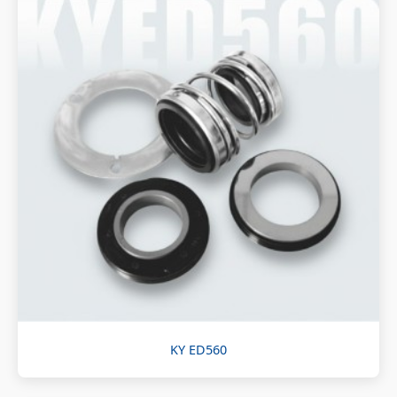
KY ED560