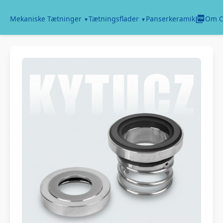
Panserkeramik
Mekaniske Tætninger
Tætningsflader
Om 